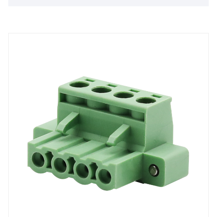
себя 3,5 мм Съемный клеммный блок системы
управления, модули ввода-вывода, корпуса на
DIN-рейку и другие, которые широко
используются в промышленной автоматизации,
промышленном и электроэнергетическом
управлении, медицинском оборудовании,
автомобильной электронике и других областях.
Наша продукция сертифицирована UL, CE и
ROHS. Наша продукция сертифицирована UL,
CE и ROHS. Преимуществом является не только
лучшее качество, но и время выполнения заказа
и наиболее конкурентоспособная цена. У нас
есть стабильный поставщик, который занимается
долгосрочным сотрудничеством и поставляет
высококачественные детали. Техническая
команда San'an разработала и настроила
систему автоматизации сборки, чтобы обеспечить
сроки поставки, и мы можем предложить нашим