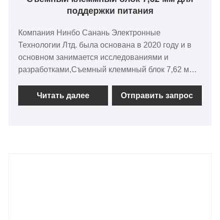
поддержки питания
Компания Нинбо Санань Электронные
Технологии Лтд. была основана в 2020 году и в
основном занимается исследованиями и
разработками,Съемный клеммный блок 7,62 мм
для поддержки питания, производством и
продажей электронных компонентов, клеммных
Читать далее
Отправить запрос
блоков, модулей ввода-вывода, корпусов для
DIN-рейки и т. д. Наша компания имеет
независимые бренды, такие как «SANAN
Connector». Это выдающееся предприятие по
производству электронных компонентов в Китае,
прошедшее сертификацию ISO9001 ISO14000.
Санан придерживается принципа «клиент
прежде всего, потребительский спрос в центре
внимания». «Философия бизнеса заключается в
том, чтобы идти в ногу с темпами