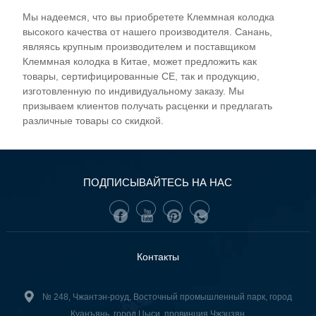
терминалы известных брендов оказывали
Мы надеемся, что вы приобретете Клеммная колодка
поддержку промышленному техническому опыту
высокого качества от нашего производителя. Санань,
автоматизации. ,который представляет собой
являясь крупным производителем и поставщиком
комплекс производства, продаж, разработок,
Клеммная колодка в Китае, может предложить как
услуг профессиональных высокооплачиваемых
товары, сертифицированные CE, так и продукцию,
технологических предприятий, имеет
изготовленную по индивидуальному заказу. Мы
призываем клиентов получать расценки и предлагать
американскую испытательную лабораторию UL,
различные товары со скидкой.
терминальные продукты, отличную
производительность, все сертификаты
завершены, может удовлетворить требования
бизнес-сектора. Компания обладает сильной
ПОДПИСЫВАЙТЕСЬ НА НАС
силой, отличным оборудованием, передовыми
технологиями, потенциалом и целостностью,
чтобы удовлетворить потребности пользователей
и услуги в качестве одного из профессиональных
Контакты
операторов производства терминалов.
№ 248, Чжантэн-роуд, Восточный промышленный парк, город
Куанъянь, город Цыси, провинция Чжэцзян