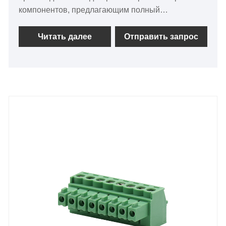
компонентов, предлагающим полный
ассортимент продукции. Продукция включает
Съемный клеммный блок системы управления
Читать далее
Отправить запрос
3,5 мм, модули ввода-вывода, корпуса на DIN-
рейке и другие. Продукция широко используется
в аэрокосмической, военной технике, сетях связи,
медицинском оборудовании, автомобильной
промышленности, промышленной
автоматизации, телекоммуникациях, бытовой
электронике и других областях. Мы
предоставляем клиентам услуги по
проектированию и поиску периферийных
продуктов, наша профессиональная команда и
эффективная компьютерная система
гарантируют, что на любой вопрос клиента можно
ответить. Мы профессиональный поставщик.
San'anTechnology Co., Ltd. завоевала признание
пользователей и стала долгосрочным партнером