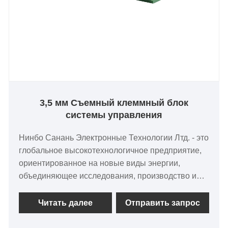
со строгими процедурами контроля качества,
сильным техническим руководством, быстрой
реакцией рынка, высококачественным
обслуживанием клиентов и хорошей
корпоративной репутацией. Клиенты по всему
миру, Европе, Азии, Южной Америке, Северной
Америке. Мы искренне приглашаем вас к
сотрудничеству и совместному развитию.
3,5 мм Съемный клеммный блок
системы управления
Нинбо Санань Электронные Технологии Лтд. - это
глобальное высокотехнологичное предприятие,
ориентированное на новые виды энергии,
объединяющее исследования, производство и
продажи. Наша компания, занимающая площадь
2000 квадратных метров, занимается
Читать далее
Отправить запрос
производством продуктов для автоматизации
промышленности. Наша продукция включает в