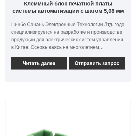
Клеммный блок печатной платы
системы автоматизации с шагом 5,08 мм
Нинбо Санань Электронные Технологии Лтд. года
специализируется на разработке и производстве
продукции для электрических систем управления
в Китае. Основываясь на многолетнем
практическом опыте, мы разработали серию
стандартизированных продуктов, связанных с
Читать далее
Отправить запрос
электрическим управлением. Независимые
исследования и разработки всех продуктов.
Клеммная колодка печатной платы системы
автоматизации, Клеммный блок печатной платы
системы автоматизации с шагом 5,08 мм, модуль
корпуса, женская клеммная колодка модулей
ввода-вывода, система управления
применением широко используются в
оборудовании автоматизации. Компания имеет