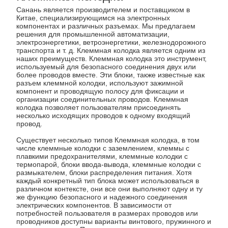
Санань является производителем и поставщиком в
Китае, специализирующимся на электронных
компонентах и различных разъемах. Мы предлагаем
решения для промышленной автоматизации,
электроэнергетики, ветроэнергетики, железнодорожного
транспорта и т. д. Клеммная колодка является одним из
наших преимуществ. Клеммная колодка это инструмент,
используемый для безопасного соединения двух или
более проводов вместе. Эти блоки, также известные как
разъем клеммной колодки, используют зажимной
компонент и проводящую полосу для фиксации и
организации соединительных проводов. Клеммная
колодка позволяет пользователям присоединять
несколько исходящих проводов к одному входящий
провод.
Существует несколько типов Клеммная колодка, в том
числе клеммные колодки с заземлением, клеммы с
плавкими предохранителями, клеммные колодки с
термопарой, блоки ввода-вывода, клеммные колодки с
размыкателем, блоки распределения питания. Хотя
каждый конкретный тип блока может использоваться в
различном контексте, они все они выполняют одну и ту
же функцию безопасного и надежного соединения
электрических компонентов. В зависимости от
потребностей пользователя в размерах проводов или
проводников доступны варианты винтового, пружинного и