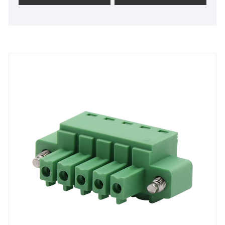
типа, безвинтовые, барьерного типа, сквозные и
другие типы клеммных разъемов проводки и
другие электронные компоненты, которые
широко используются в области
коммуникационного оборудования,
инструментов, компьютерных регуляторов
температуры, сигнализации, безопасности,
бытовой техники для лифтов и т. д. В последние
годы компания быстро развивалась, и ее
продукция продается по всему Китаю. Система
управления применением клеммного блока с
шагом 5,08 мм количество продукции
экспортируется в Европу, Америку, на Ближний
Восток и в Юго-Восточную Азию. Благодаря
многолетнему опыту компания имеет
независимые научно-исследовательские и
производственные мощности, OEM / ODM. На
основе концепции зеленой защиты окружающей