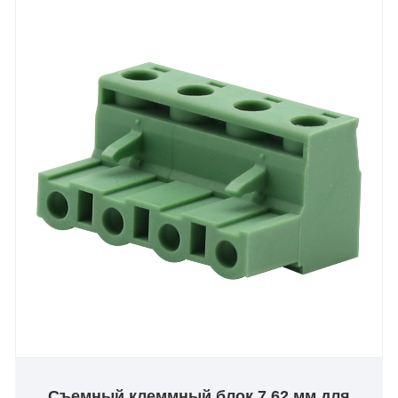
продукция используется всеми ведущими
производителями в автомобильной, химической,
электромонтажной и многих других отраслях
промышленности. Наша съемная клеммная
колодка 3,81 мм обычно используется крупными
производителями электроэнергии. Мы
обслуживаем клиентов по всему миру, поэтому
большинство наших продуктов, которые мы
предлагаем, получили одобрение стандартов UL,
CE, Rosh и соответствуют различным
экологическим и отраслевым квалификациям.
Мы искренне надеемся на установление деловых
отношений с клиентами по всему миру в будущем
и вместе создадим развитие.
Съемный клеммный блок 7,62 мм для