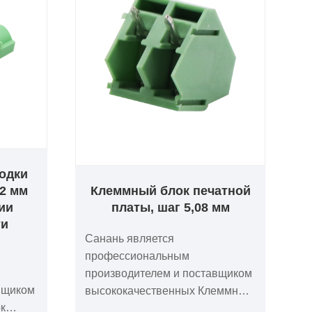
одки
62 мм
Клеммный блок печатной
ии
платы, шаг 5,08 мм
ти
Санань является
профессиональным
производителем и поставщиком
вщиком
высококачественных Клеммный
к
блок печатной платы, шаг 5,08