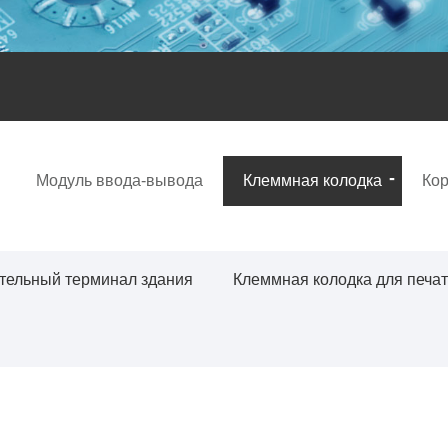
Модуль ввода-вывода
Клеммная колодка
Кор
тельный терминал здания
Клеммная колодка для печа