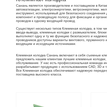
Санань является производителем и поставщиком в Кит
автоматизации, электроэнергетики, ветроэнергетики, же
инструмент, используемый для безопасного соединения д
компонент и проводящую полосу для фиксации и органи
проводов к одному входящий провод.
Существует несколько типов Клеммная колодка, в том ч
ввода-вывода, клеммные колодки с размыкателем, блоки 
выполняют одну и ту же функцию безопасного и надежно
проводников доступны варианты винтового, пружинного и
входящим и исходящим источниками.
Клеммная колодка Санань включают в себя съемные кле
предложить нашим клиентам лучшие клеммные колодки, 
обслуживание. У нас есть профессиональная команда и
разрабатывает продукцию с использованием CAD, 3D и т. 
Все Клеммная колодка обеспечивают надежную передачу 
поставщика высокого класса.