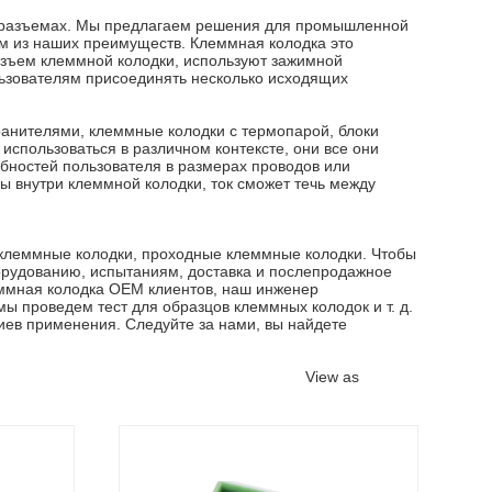
х разъемах. Мы предлагаем решения для промышленной
ним из наших преимуществ. Клеммная колодка это
разъем клеммной колодки, используют зажимной
ьзователям присоединять несколько исходящих
ранителями, клеммные колодки с термопарой, блоки
использоваться в различном контексте, они все они
ебностей пользователя в размерах проводов или
ы внутри клеммной колодки, ток сможет течь между
 клеммные колодки, проходные клеммные колодки. Чтобы
рудованию, испытаниям, доставка и послепродажное
еммная колодка OEM клиентов, наш инженер
мы проведем тест для образцов клеммных колодок и т. д.
иев применения. Следуйте за нами, вы найдете
View as