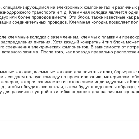
ае, специализирующимся на электронных компонентах и различны
лезнодорожного транспорта и т. д. Клеммная колодка является од
вух или более проводов вместе. Эти блоки, также известные как 
зации соединительных проводов. Клеммная колодка позволяет пол
исле клеммные колодки с заземлением, клеммы с плавкими предох
распределения питания. Хотя каждый конкретный тип блока может 
го соединения электрических компонентов. В зависимости от потр
 вставного зажима. После того, как провода правильно расположен
ммные колодки, клеммные колодки для печатных плат, барьерные
мы создаем полную команду по проектированию, материалам, обо
нженеров, которая занимается изготовлением индивидуальных Кл
д., чтобы обсудить все детали, затем будут предложены образцы, 
для различных устройств и гибко подходят для различных сценар