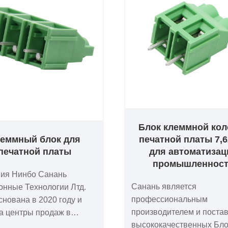
Блок клеммной кол
еммный блок для
печатной платы 7,
печатной платы
для автоматизац
промышленнос
ия Нинбо Санань
Санань является
онные Технологии Лтд.
профессиональным
снована в 2020 году и
производителем и поста
а центры продаж в
высококачественных Бло
 в Шанхае и Шэньчжэне с