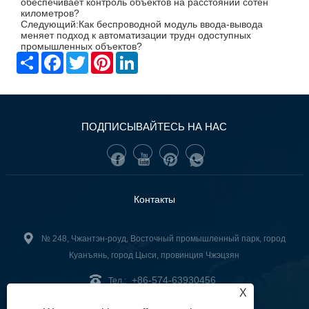
обеспечивает контроль объектов на расстоянии сотен
километров?
Следующий:
Как беспроводной модуль ввода-вывода
меняет подход к автоматизации трудн одоступных
промышленных объектов?
Share
Facebook
Twitter
Pinterest
LinkedIn
ПОДПИСЫВАЙТЕСЬ НА НАС
Контакты
№ 248, Чжантэн-роуд, Восточный промышленный парк, город
Куанъянь, город Цыси, провинция Чжэцзян
+86-574-63930456
Тел.:
X
ella@cn-sanan.com
Электронная почта: