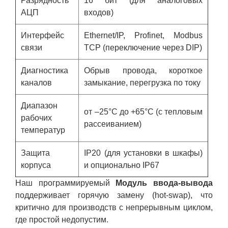
Разрядность
16 бит (для аналоговых
АЦП
входов)
Интерфейс
Ethernet/IP, Profinet, Modbus
связи
TCP (переключение через DIP)
Диагностика
Обрыв провода, короткое
каналов
замыкание, перегрузка по току
Диапазон
от –25°C до +65°C (с тепловым
рабочих
рассеиванием)
температур
Защита
IP20 (для установки в шкафы)
корпуса
и опционально IP67
Наш программируемый
Модуль ввода-вывода
поддерживает горячую замену (hot-swap), что
критично для производств с непрерывным циклом,
где простой недопустим.